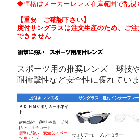
◆価格はメーカーレンズ在庫範囲で乱視
【重要 ご確認下さい】
度付サングラスは注文生産のため、ご注
できません
スポーツ用の推奨レンズ 球技
耐衝撃性など安全性に優れてい
度付き レンズ名
サングラス＋度付インナーフレー
ＰＣ-ＨＭＣポリカーボネイ
ト
耐衝撃性 薄型 軽量 反射
防止マルチコート
衝撃に強い、安全なスポー
ウォリアーF ブルーミラー
ツ用レンズ